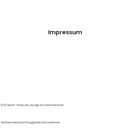
Impressum
 (OS) bereit: https://ec.europa.eu/consumers/odr.
ner Verbraucherschlichtungsstelle teilzunehmen.