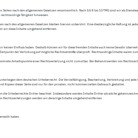
en Seiten nach den allgemeinen Gesetzen verantwortlich. Nach §§ 8 bis 10 TMG sind wir als Dienstea
 rechtswidrige Tätigkeit hinweisen.
n nach den allgemeinen Gesetzen bleiben hiervon unberührt. Eine diesbezügliche Haftung ist jedo
n wir diese Inhalte umgehend entfernen.
wir keinen Einfluss haben. Deshalb können wir für diese fremden Inhalte auch keine Gewähr übernehme
m Zeitpunkt der Verlinkung auf mögliche Rechtsverstöße überprüft. Rechtswidrige Inhalte waren zu
ne konkrete Anhaltspunkte einer Rechtsverletzung nicht zumutbar. Bei Bekanntwerden von Rechtsve
en unterliegen dem deutschen Urheberrecht. Die Vervielfältigung, Bearbeitung, Verbreitung und jed
nd Kopien dieser Seite sind nur für den privaten, nicht kommerziellen Gebrauch gestattet.
rden die Urheberrechte Dritter beachtet. Insbesondere werden Inhalte Dritter als solche gekennzeic
on Rechtsverletzungen werden wir derartige Inhalte umgehend entfernen.
erstellt haben.