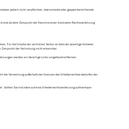
nbieter jedoch nicht verpflichtet, übermittelte oder gespeicherte fremde
ch erst ab dem Zeitpunkt der Kenntnis einer konkreten Rechtsverletzung
n. Für die Inhalte der verlinkten Seiten ist stets der jeweilige Anbieter
m Zeitpunkt der Verlinkung nicht erkennbar.
rletzungen werden wir derartige Links umgehend entfernen.
e Art der Verwertung außerhalb der Grenzen des Urheberrechtes bedürfen der
hnet. Sollten Sie trotzdem auf eine Urheberrechtsverletzung aufmerksam