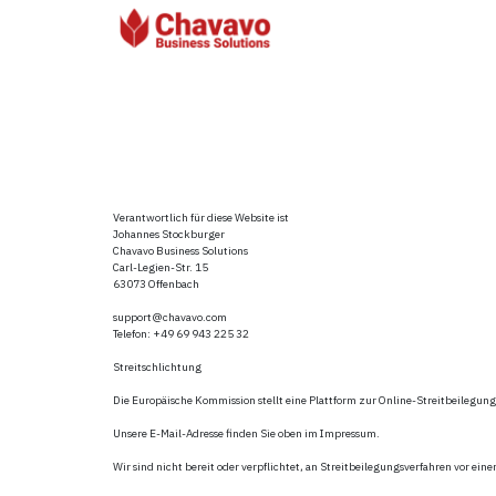
Verantwortlich für diese Website ist
Johannes Stockburger
Chavavo Business Solutions
Carl-Legien-Str. 15
63073 Offenbach
support@chavavo.com
Telefon: +49 69 943 225 32
Streitschlichtung
Die Europäische Kommission stellt eine Plattform zur Online-Streitbeilegung
Unsere E-Mail-Adresse finden Sie oben im Impressum.
Wir sind nicht bereit oder verpflichtet, an Streitbeilegungsverfahren vor ei