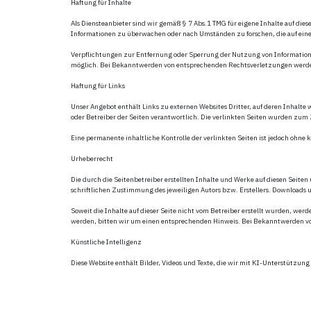
Haftung für Inhalte
Als Diensteanbieter sind wir gemäß § 7 Abs.1 TMG für eigene Inhalte auf dies
Informationen zu überwachen oder nach Umständen zu forschen, die auf eine
Verpflichtungen zur Entfernung oder Sperrung der Nutzung von Informatione
möglich. Bei Bekanntwerden von entsprechenden Rechtsverletzungen werde
Haftung für Links
Unser Angebot enthält Links zu externen Websites Dritter, auf deren Inhalte 
oder Betreiber der Seiten verantwortlich. Die verlinkten Seiten wurden zu
Eine permanente inhaltliche Kontrolle der verlinkten Seiten ist jedoch oh
Urheberrecht
Die durch die Seitenbetreiber erstellten Inhalte und Werke auf diesen Seit
schriftlichen Zustimmung des jeweiligen Autors bzw. Erstellers. Downloads u
Soweit die Inhalte auf dieser Seite nicht vom Betreiber erstellt wurden, we
werden, bitten wir um einen entsprechenden Hinweis. Bei Bekanntwerden v
Künstliche Intelligenz
Diese Website enthält Bilder, Videos und Texte, die wir mit KI-Unterstützung 